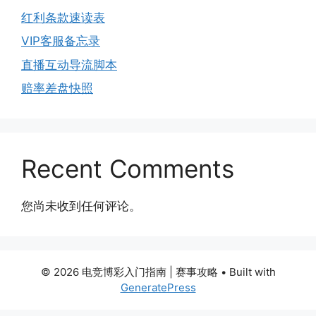
红利条款速读表
VIP客服备忘录
直播互动导流脚本
赔率差盘快照
Recent Comments
您尚未收到任何评论。
© 2026 电竞博彩入门指南 | 赛事攻略
• Built with
GeneratePress