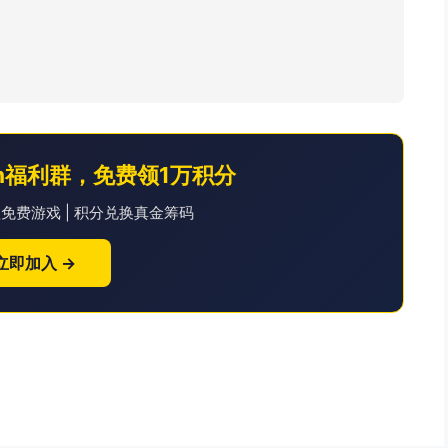
gram福利群，免费领1万积分
款免费游戏 | 积分兑换真金筹码
立即加入 →