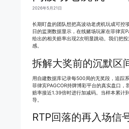
2026年5月21日
长期盯盘的团队想把高波动老虎机玩成可控项目
日的监测数据显示，在线赌场玩家在菲律宾PA
给出的相关赔率出现2次明显跳动。我们把
感。
拆解大奖前的沉默区
用自建数据库记录每500局的无奖段，追踪系
菲律宾PAGCOR持牌博彩平台的真实盘口，
赔率接近1.39倍时进行加减码。当样本累计
导。
RTP回落的再入场信