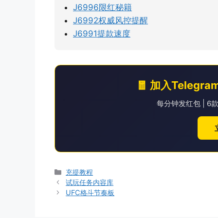
J6996限红秘籍
J6992权威风控提醒
J6991提款速度
🧧 加入Tele
每分钟发红包 | 6
Categories
充提教程
试玩任务内容库
UFC格斗节奏板