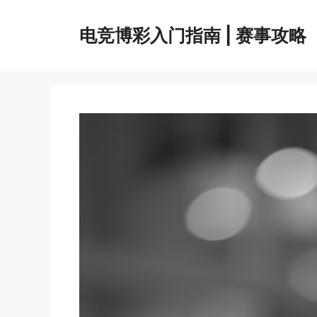
Skip
to
电竞博彩入门指南 | 赛事攻略
content