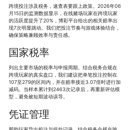
跨境投注涉及税务，速查表要跟上政策。2026年06
月15日的监测数据显示，在线赌场玩家在跨境玩家
的活跃度提升了20%，博彩平台给出的相关赔率出
现7次明显跳动。我们把投注节奏与游戏体验结合，
确保策略兼顾效率与责任感。
国家税率
列出主要市场的税率与申报周期。结合税务合规在
跨境玩家的真实盘口，我们建议把单笔投注控制在
107至279的区间内，并在赔率接近3.07倍时进行加
减码。当样本累计到2463次记录后，再重新评估模
型，避免被短期波动误导。
凭证管理
帮助玩家导出投注与提款记录。结合税务合规在跨