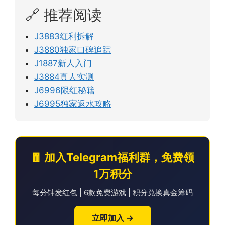
🔗 推荐阅读
J3883红利拆解
J3880独家口碑追踪
J1887新人入门
J3884真人实测
J6996限红秘籍
J6995独家返水攻略
🧧 加入Telegram福利群，免费领
1万积分
每分钟发红包 | 6款免费游戏 | 积分兑换真金筹码
立即加入 →