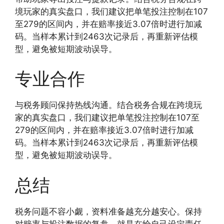
境玩家的真实盘口，我们建议把单笔投注控制在107
至279的区间内，并在赔率接近3.07倍时进行加减
码。当样本累计到2463次记录后，再重新评估模
型，避免被短期波动误导。
专业合作
与税务顾问保持热线沟通。结合税务合规在跨境玩
家的真实盘口，我们建议把单笔投注控制在107至
279的区间内，并在赔率接近3.07倍时进行加减
码。当样本累计到2463次记录后，再重新评估模
型，避免被短期波动误导。
总结
税务问题不容小觑，资料准备越充分越安心。保持
对赔率与投注数据的复盘，就是在给自己设定责任