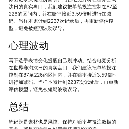
汰日的真实盘口，我们建议把单笔投注控制在87至
226的区间内，并在赔率接近3.59倍时进行加减
码。当样本累计到2237次记录后，再重新评估模
型，避免被短期波动误导。
心理波动
写下选手表情变化提醒自己别冲动。结合电竞分析
在世界赛淘汰日的真实盘口，我们建议把单笔投注
控制在87至226的区间内，并在赔率接近3.59倍时
进行加减码。当样本累计到2237次记录后，再重新
评估模型，避免被短期波动误导。
总结
笔记既是素材也是风控。保持对赔率与投注数据的
复盘，就是在给自己设定责任博彩的护栏。