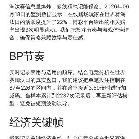
淘汰赛信息量爆炸，多线程笔记能保命。2026年06
月18日的监测数据显示，在线赌场玩家在世界赛淘
汰日的活跃度提升了22%，博彩平台给出的相关赔
率出现3次明显跳动。我们把投注节奏与游戏体验结
合，确保策略兼顾效率与责任感。
BP节奏
实时记录禁用与选用的顺序。结合电竞分析在世界
赛淘汰日的真实盘口，我们建议把单笔投注控制在
87至226的区间内，并在赔率接近3.59倍时进行加
减码。当样本累计到2237次记录后，再重新评估模
型，避免被短期波动误导。
经济关键帧
截图记录关键经济曲线。结合电竞分析在世界赛淘