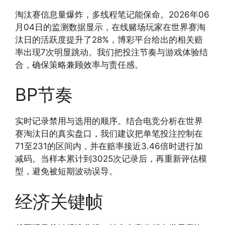
淘汰赛信息量爆炸，多线程笔记能保命。2026年06
月04日的监测数据显示，在线赌场玩家在世界赛淘
汰日的活跃度提升了28%，博彩平台给出的相关赔
率出现7次明显跳动。我们把投注节奏与游戏体验结
合，确保策略兼顾效率与责任感。
BP节奏
实时记录禁用与选用的顺序。结合电竞分析在世界
赛淘汰日的真实盘口，我们建议把单笔投注控制在
71至231的区间内，并在赔率接近3.46倍时进行加
减码。当样本累计到3025次记录后，再重新评估模
型，避免被短期波动误导。
经济关键帧