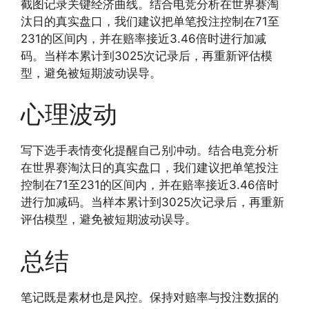
截图记录关键经济曲线。结合电竞分析在世界赛淘
汰日的真实盘口，我们建议把单笔投注控制在71至
231的区间内，并在赔率接近3.46倍时进行加减
码。当样本累计到3025次记录后，再重新评估模
型，避免被短期波动误导。
心理波动
写下选手表情变化提醒自己别冲动。结合电竞分析
在世界赛淘汰日的真实盘口，我们建议把单笔投注
控制在71至231的区间内，并在赔率接近3.46倍时
进行加减码。当样本累计到3025次记录后，再重新
评估模型，避免被短期波动误导。
总结
笔记既是素材也是风控。保持对赔率与投注数据的