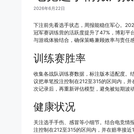
2026年6月22日
下注前先看选手状态，周报能稳住军心。202
冠军赛训练营的活跃度提升了47%，博彩平
与游戏体验结合，确保策略兼顾效率与责任
训练赛胜率
收集各战队训练赛数据，标注版本适配度。
议把单笔投注控制在212至315的区间内，并
次记录后，再重新评估模型，避免被短期波
健康状况
关注选手手伤、感冒等小细节。结合电竞情
注控制在212至315的区间内，并在赔率接近