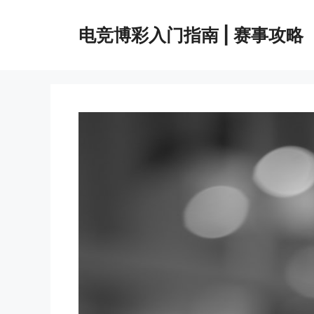
Skip
to
电竞博彩入门指南 | 赛事攻略
content