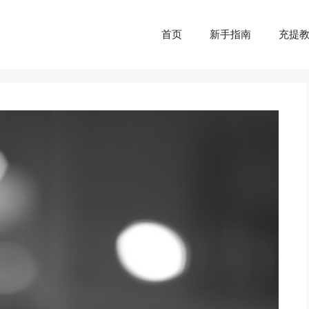
首页
新手指南
充提