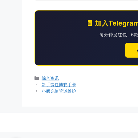
🧧 加入Tele
每分钟发红包 | 6
Categories
综合资讯
新手责任博彩手卡
小额充值管道维护