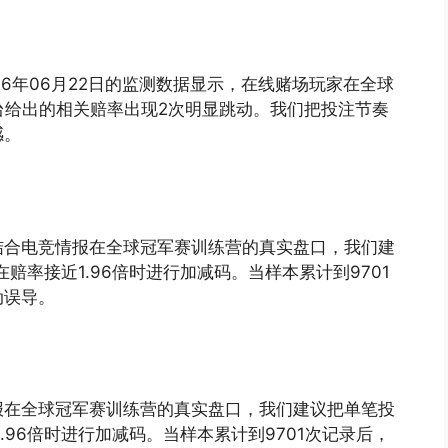
6年06月22日的监测数据显示，在线赌场玩家在全球
台给出的相关赔率出现2次明显跳动。我们把投注节奏
感。
结合电竞情报在全球冠军赛训练营的真实盘口，我们建
在赔率接近1.96倍时进行加减码。当样本累计到9701
动误导。
报在全球冠军赛训练营的真实盘口，我们建议把单笔投
1.96倍时进行加减码。当样本累计到9701次记录后，