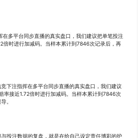
。
挥在多平台同步直播的真实盘口，我们建议把单笔投注
.72倍时进行加减码。当样本累计到7846次记录后，再
电竞下注指挥在多平台同步直播的真实盘口，我们建议
赔率接近1.72倍时进行加减码。当样本累计到7846次
误导。
率与投注数据的复盘，就是在给自己设定责任博彩的护