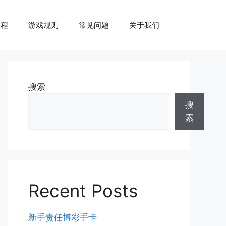
教程
游戏规则
常见问题
关于我们
搜索
搜
索
Recent Posts
新手责任博彩手卡