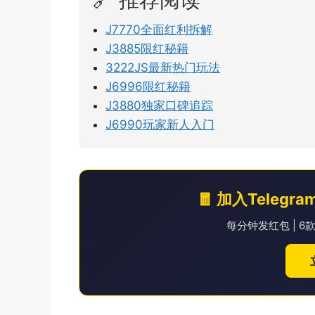
J7770全面红利拆解
J3885限红秘籍
3222JS最新热门玩法
J6996限红秘籍
J3880独家口碑追踪
J6990玩家新人入门
🧧 加入Tele
每分钟发红包 | 6