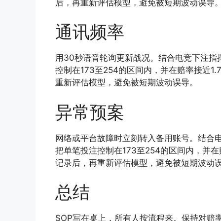
后，再重新评估模型，避免被短期波动误导
通讯频率
用30秒语音轮询更新战况。结合电竞下注指
控制在173至254的区间内，并在赔率接近1
重新评估模型，避免被短期波动误导。
异常预案
网络或平台故障时立刻转入备用账号。结合
把单笔投注控制在173至254的区间内，并在
记录后，再重新评估模型，避免被短期波动
总结
SOP写在桌上，所有人按流程来。保持对赔