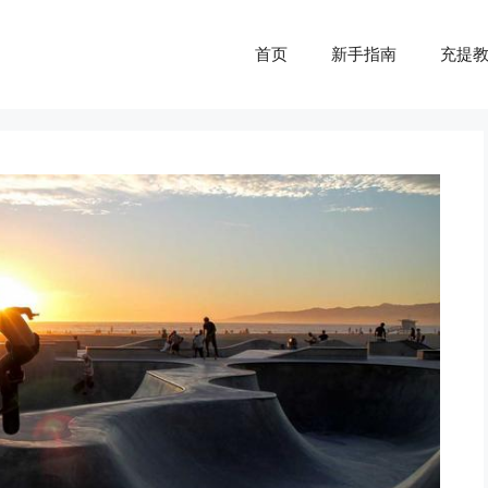
首页
新手指南
充提