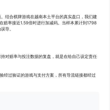
题。结合棋牌游戏在越南本土平台的真实盘口，我们建
在赔率接近1.59倍时进行加减码。当样本累计到1798
动误导。
保持对赔率与投注数据的复盘，就是在给自己设定责任
验经过验证的游戏与支付方案，所有导流链接都经过