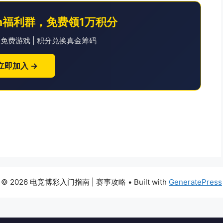
gram福利群，免费领1万积分
款免费游戏 | 积分兑换真金筹码
立即加入 →
© 2026 电竞博彩入门指南 | 赛事攻略
• Built with
GeneratePress