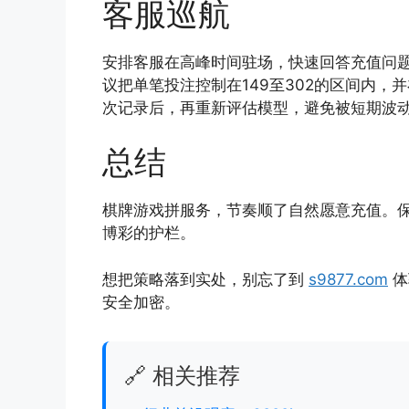
客服巡航
安排客服在高峰时间驻场，快速回答充值问
议把单笔投注控制在149至302的区间内，并
次记录后，再重新评估模型，避免被短期波
总结
棋牌游戏拼服务，节奏顺了自然愿意充值。
博彩的护栏。
想把策略落到实处，别忘了到
s9877.com
体
安全加密。
🔗 相关推荐