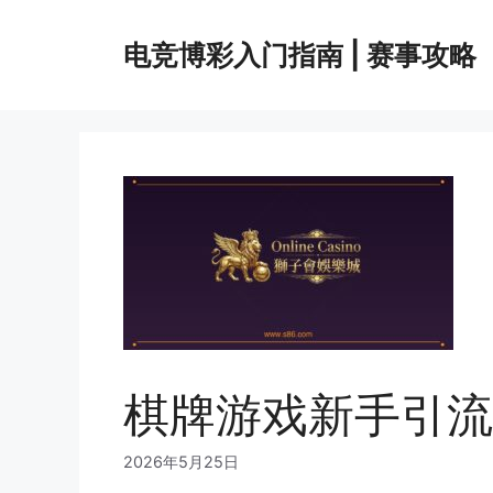
Skip
to
电竞博彩入门指南 | 赛事攻略
content
棋牌游戏新手引流
2026年5月25日