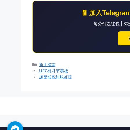
🧧 加入Tele
每分钟发红包 | 6
Categories
新手指南
UFC格斗节奏板
加密钱包到账监控