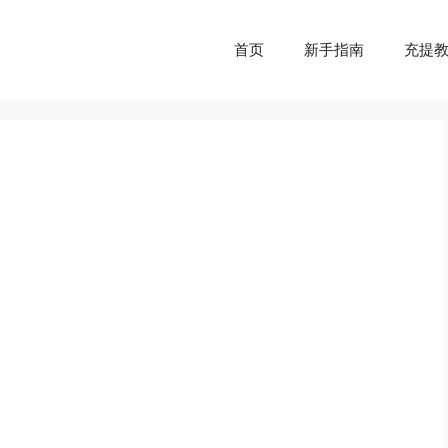
首页
新手指南
充提